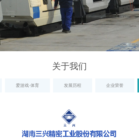
关于我们
爱游戏·体育
发展历程
企业荣誉