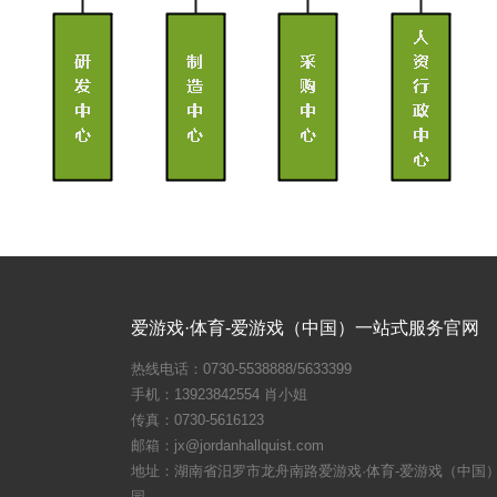
爱游戏·体育-爱游戏（中国）一站式服务官网
热线电话：0730-5538888/5633399
手机：13923842554 肖小姐
传真：0730-5616123
邮箱：jx@jordanhallquist.com
地址：湖南省汨罗市龙舟南路爱游戏·体育-爱游戏（中国
园