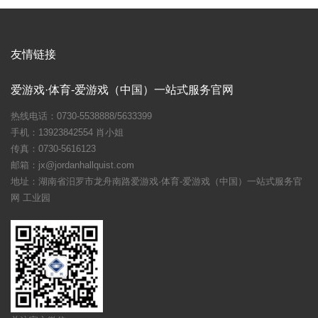
友情链接
爱游戏·体育-爱游戏（中国）一站式服务官网
热线电话：0730-5538888/5633399
手机：13923842554 肖小姐
传真：0730-5616123
邮箱：jx@jordanhallquist.com
地址：湖南省汨罗市龙舟南路爱游戏·体育-爱游戏（中国）一站式服务官
网 工业园