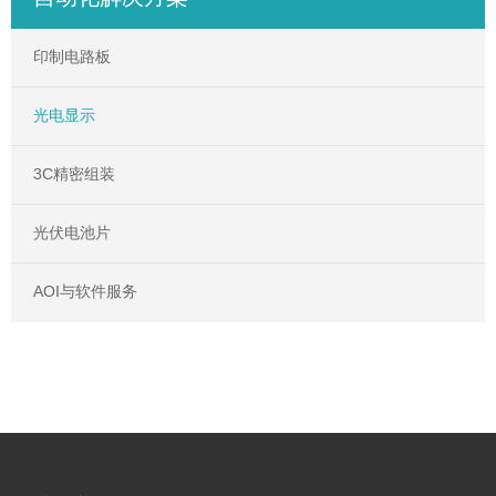
印制电路板
光电显示
3C精密组装
光伏电池片
AOI与软件服务