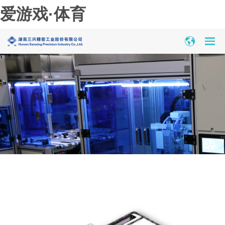
爱游戏·体育