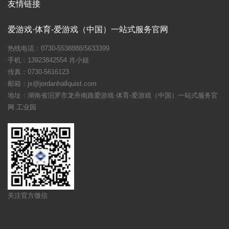
友情链接
爱游戏·体育-爱游戏（中国）一站式服务官网
热线电话：0730-5538888/5633399
手机：13923842554 肖小姐
传真：0730-5616123
邮箱：jx@jordanhallquist.com
地址：湖南省汨罗市龙舟南路爱游戏·体育-爱游戏（中国）一站式服务官
网 工业园
关注官方微信